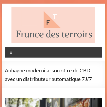
Aller
au
contenu
France
Le blog
Menu
Français
des
terroirs
Aubagne modernise son offre de CBD
avec un distributeur automatique 7J/7