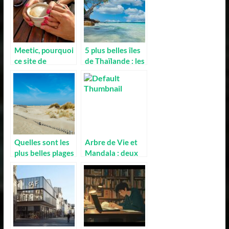
Meetic, pourquoi
5 plus belles îles
ce site de
de Thaïlande : les
rencontre est-il si
meilleures
populaire en
destinations de
France ?
vacances.
Quelles sont les
Arbre de Vie et
plus belles plages
Mandala : deux
autour de
images a la
Montpellier ?
symbolique tres
forte