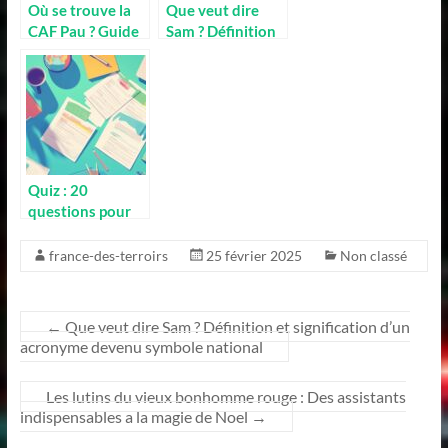
Où se trouve la
Que veut dire
CAF Pau ? Guide
Sam ? Définition
complet des
et signification
antennes CAF du
d’un acronyme
Béarn
devenu symbole
national
Quiz : 20
questions pour
tester vos
connaissances
france-des-terroirs
25 février 2025
Non classé
sur Game of
Thrones
←
Que veut dire Sam ? Définition et signification d’un
acronyme devenu symbole national
Les lutins du vieux bonhomme rouge : Des assistants
indispensables a la magie de Noel
→